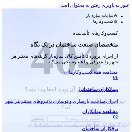
عبور به ناوبری
رفتن به محتوای اصلی
سامانه سازه یار
کسب‌وکارها
کسب‌وکارهای تأییدشده
متخصصان صنعت ساختمان در یک نگاه
یافت نشد
از اجرای پروژه تا تأمین کالا، سازه‌یار گزینه‌های معتبر هر
شهر را معرفی و اعتبارسنجی می‌کند.
مشاهده همه کسب‌وکارها
←
01
چیزی که دنبال آن بودید اینجا پیدا نشد؟
پیمانکاران ساختمانی
چیزی در اینجا پیدا نشد. شاید جستجو بتوانید به شما کمک
اجرای ساخت، بازسازی و نوسازی با نیروهای معتبر هر شهر
کند؟
مشاهده پیمانکاران
02
جستجو
سازه‌یار
سامانه جامع صنعت ساختمان ایران
برقکاران ساختمان