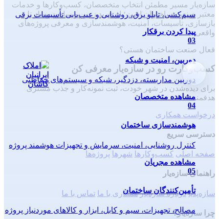
سازه‌یار مسیر مطمئن انتخاب متخصصان، کسب‌وکارها و خدمات
معتبر صنعت ساختمان است؛ از خرید زمین و ساخت‌وساز تا
سیم‌کشی، تابلو برق، روشنایی و عیب‌یابی تأسیسات برقی
بازسازی، تأسیسات، امنیت، هوشمندسازی و معرفی پروژه‌های
پیدا کردن برقکار
واقعی.
03
فعال صنعت ساختمان هستی؟
دوربین، امنیت و شبکه
کسب‌وکارت رو در سازه‌یار معرفی کن
دوربین مداربسته، دزدگیر، شبکه و سیستم‌های حفاظتی
برای دیده‌شدن در شهر خودت، ثبت نمونه‌کار و جذب مشتری
مشاهده متخصصان
هدفمند.
04
درخواست همکاری
هوشمندسازی ساختمان
دسترسی سریع
کنترل روشنایی، امنیت، سرمایش و تجهیزات هوشمند پروژه
صفحه اصلی
کسب‌وکارها
شهرها
پروژه‌ها
مشاهده مجریان
05
راهنمای سازه‌یار
تأمین‌کنندگان ساختمان
سازه‌پدیا
درباره سازه‌یار
همکاری با ما
تماس با ما
مصالح، تجهیزات، سیم و کابل، ابزار و کالاهای موردنیاز پروژه
چرا سازه‌یار؟